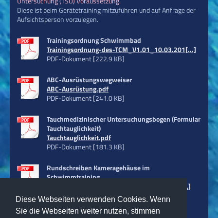
Untersuchung (TSU) Voraussetzung.
Diese ist beim Gerätetraining mitzuführen und auf Anfrage der
Aufsichtsperson vorzulegen.
Trainingsordnung Schwimmbad
Trainingsordnung-des-TCM_V1.01_10.03.201[...]
PDF-Dokument [222.9 KB]
ABC-Ausrüstungswegweiser
ABC-Ausrüstung.pdf
PDF-Dokument [241.0 KB]
Tauchmedizinischer Untersuchungsbogen (Formular
Tauchtauglichkeit)
Tauchtauglichkeit.pdf
PDF-Dokument [181.3 KB]
Rundschreiben Kameragehäuse im
Schwimmtraining
Rundschreiben Test von Kameragehäusen.pd[...]
PDF-Dokument [123.4 KB]
Diese Webseiten verwenden Cookies. Wenn
Sie die Webseiten weiter nutzen, stimmen